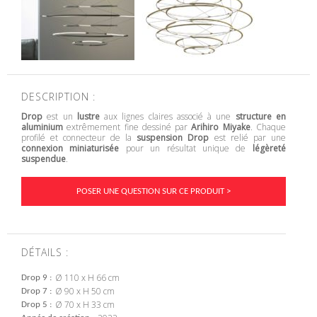
DESCRIPTION :
Drop
est un
lustre
aux lignes claires associé à une
structure en
aluminium
extrêmement fine dessiné par
Arihiro Miyake
. Chaque
profilé et connecteur de la
suspension Drop
est relié par une
connexion miniaturisée
pour un résultat unique de
légèreté
suspendue
.
POSER UNE QUESTION SUR CE PRODUIT >
DÉTAILS :
Ø 110 x H 66 cm
Drop 9
Ø 90 x H 50 cm
Drop 7
Ø 70 x H 33 cm
Drop 5