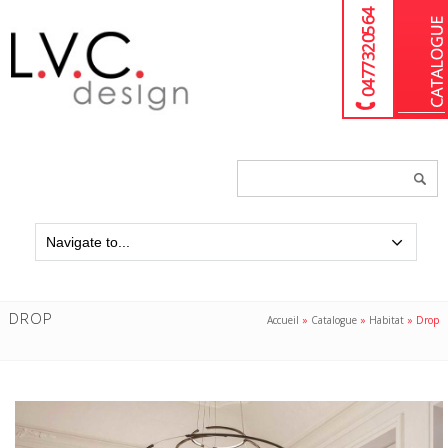
04 77 32 05 64
Chercher
un
produit...
DROP
Accueil
»
Catalogue
»
Habitat
»
Drop