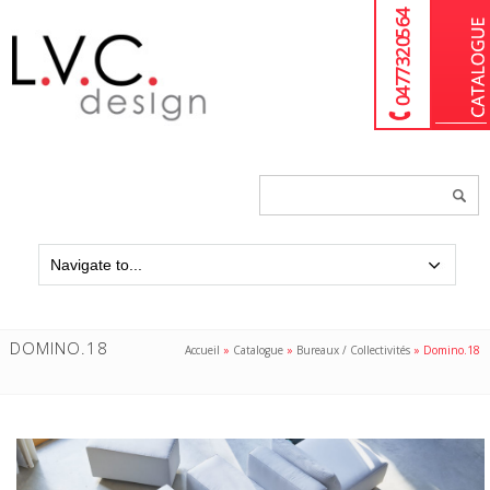
04 77 32 05 64
Chercher
un
produit...
DOMINO.18
Accueil
»
Catalogue
»
Bureaux / Collectivités
»
Domino.18