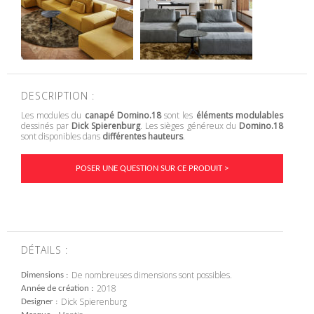
DESCRIPTION :
Les modules du
canapé Domino.18
sont les
éléments modulables
dessinés par
Dick Spierenburg
. Les sièges généreux du
Domino.18
sont disponibles dans
différentes hauteurs
.
POSER UNE QUESTION SUR CE PRODUIT >
DÉTAILS :
De nombreuses dimensions sont possibles.
Dimensions
2018
Année de création
Dick Spierenburg
Designer