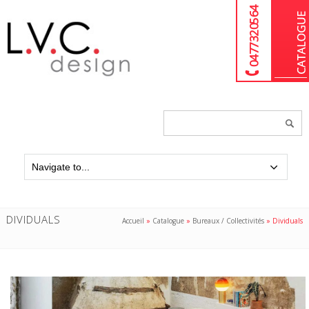
04 77 32 05 64
Chercher
un
produit...
DIVIDUALS
Accueil
»
Catalogue
»
Bureaux / Collectivités
»
Dividuals