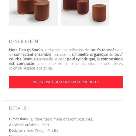
DESCRIPTION :
Note Design Studio
, présente une collection de
poufs tapissés
qui
se
connectent ensemble
. Lorsque la
silhouette organique
du
pouf
courbe
Dividuals
accueille le petit
pouf cylindrique
, la
composition
est compacte
, tandis que en se séparant, chacune des pièces
colonise l’espace à sa guise.
POSER UNE QUESTION SUR CE PRODUIT >
DÉTAILS :
Différentes dimensions sont possibles.
Dimensions
2020
Année de création
Note Design Studio
Designer