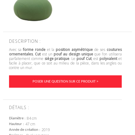
DESCRIPTION :
Avec sa
forme ronde
et la
position asymétrique
de ses
coutures
ornementales
,
Cut
est un
pouf au design unique
que l’on utilisera
parfaitement comme
siège pratique
. Le
pouf Cut
, est
polyvalent
et
facile à placer, que ce soit au milieu de la pièce, dans les angles ou
contre un mur.
POSER UNE QUESTION SUR CE PRODUIT >
DÉTAILS :
84 cm
Diamètre
47 cm
Hauteur
2019
Année de création