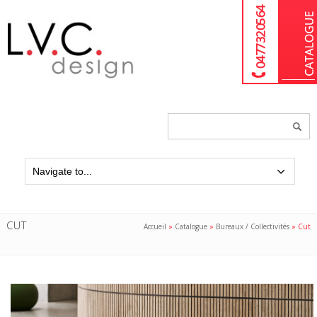
04 77 32 05 64
Chercher
un
produit...
CUT
Accueil
»
Catalogue
»
Bureaux / Collectivités
»
Cut