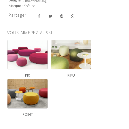
Busk+Hertzog
Designer
Softline
Marque
Partager
VOUS AIMEREZ AUSSI :
PIX
KIPU
POINT