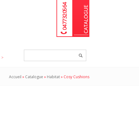
04 77 32 05 64
Chercher
un
produit...
Accueil
»
Catalogue
»
Habitat
»
Cosy Cushions