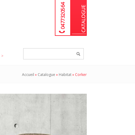
04 77 32 05 64
Chercher
un
produit...
Accueil
»
Catalogue
»
Habitat
»
Corker