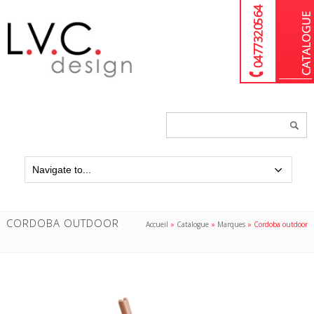
04 77 32 05 64
Chercher
un
produit...
CORDOBA OUTDOOR
Accueil
»
Catalogue
»
Marques
»
Cordoba outdoor