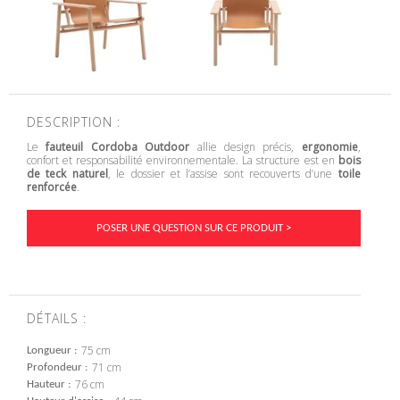
DESCRIPTION :
Le
fauteuil Cordoba Outdoor
allie design précis,
ergonomie
,
confort et responsabilité environnementale. La structure est en
bois
de teck naturel
, le dossier et l’assise sont recouverts d’une
toile
renforcée
.
POSER UNE QUESTION SUR CE PRODUIT >
DÉTAILS :
75 cm
Longueur
71 cm
Profondeur
76 cm
Hauteur