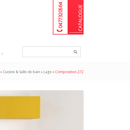
04 77 32 05 64
Chercher
un
produit...
»
Cuisine & Salle de bain
»
Lago
»
Composition 272