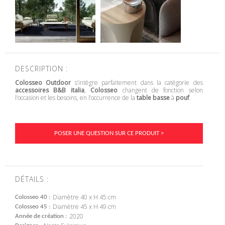
DESCRIPTION :
Colosseo Outdoor
s’intègre parfaitement dans la catégorie des
accessoires B&B italia
,
Colosseo
changent de fonction selon
l’occasion et les besoins, en l’occurrence de la
table basse
à
pouf
.
POSER UNE QUESTION SUR CE PRODUIT >
DÉTAILS :
Diamètre 40 x H 45 cm
Colosseo 40
Diamètre 45 x H 49 cm
Colosseo 45
2020
Année de création