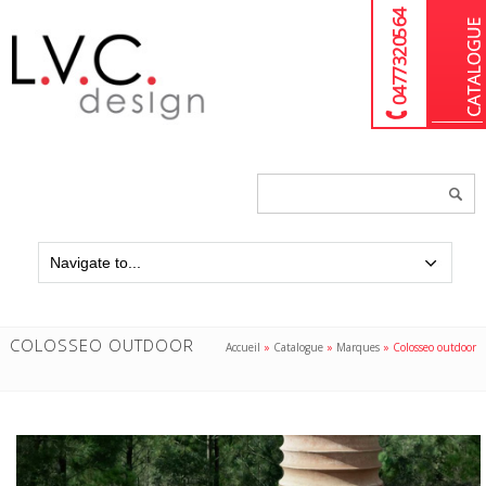
04 77 32 05 64
Chercher
un
produit...
COLOSSEO OUTDOOR
Accueil
»
Catalogue
»
Marques
»
Colosseo outdoor