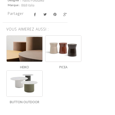
Naoto Fukasawa
Designer
B&B italia
Marque
Partager
VOUS AIMEREZ AUSSI :
HEIKO
PICEA
BUTTON OUTDOOR