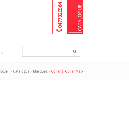
04 77 32 05 64
Chercher
un
produit...
ccueil
»
Catalogue
»
Marques
»
Collar & Collar Mao