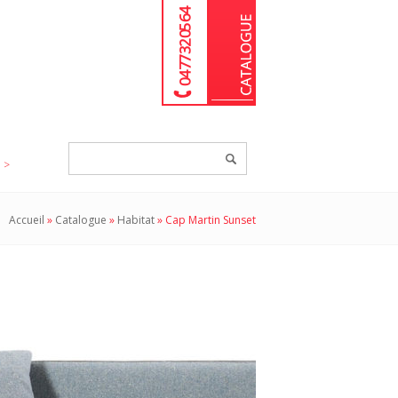
04 77 32 05 64
Chercher
un
produit...
Accueil
»
Catalogue
»
Habitat
»
Cap Martin Sunset