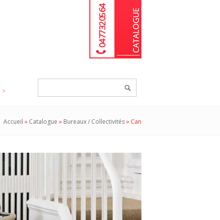
04 77 32 05 64
Chercher
un
produit...
Accueil
»
Catalogue
»
Bureaux / Collectivités
»
Can