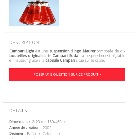
DESCRIPTION :
Campari Light
est une
suspension
d’
Ingo Maurer
composée de dix
bouteilles originales
de
Campari Soda
. La suspension est réglable
en hauteur grâce à la
capsule Campari
situé sur le câble.
POSER UNE QUESTION SUR CE PRODUIT >
DÉTAILS :
Ø 23 x H 150/450 cm
Dimensions
2002
Année de création
Raffaelle Celentano
Designer