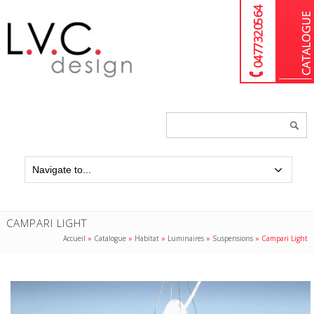
04 77 32 05 64
Chercher
un
produit...
CAMPARI LIGHT
Accueil
»
Catalogue
»
Habitat
»
Luminaires
»
Suspensions
»
Campari Light