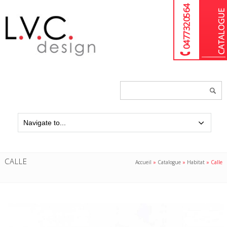
04 77 32 05 64
Chercher
un
produit...
CALLE
Accueil
»
Catalogue
»
Habitat
»
Calle