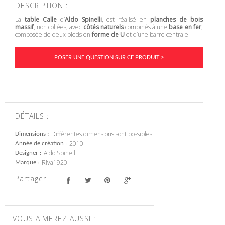
DESCRIPTION :
La
table Calle
d’
Aldo Spinelli
, est réalisé en
planches de bois
massif
, non collées, avec
côtés naturels
combinés à une
base en fer
,
composée de deux pieds en
forme de U
et d’une barre centrale.
POSER UNE QUESTION SUR CE PRODUIT >
DÉTAILS :
Différentes dimensions sont possibles.
Dimensions
2010
Année de création
Aldo Spinelli
Designer
Riva1920
Marque
Partager
VOUS AIMEREZ AUSSI :