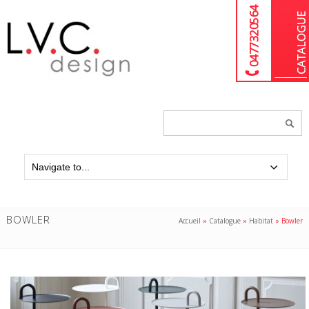
04 77 32 05 64
Chercher
un
produit...
BOWLER
Accueil
»
Catalogue
»
Habitat
»
Bowler