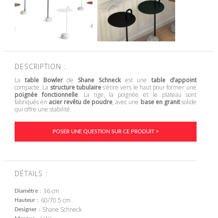
DESCRIPTION :
La
table Bowler
de
Shane Schneck
est une
table d’appoint
compacte. La
structure tubulaire
s’étire vers le haut pour former une
poignée fonctionnelle
. La tige, la poignée et le plateau sont
fabriqués en
acier revêtu de poudre
, avec une
base en granit
solide
qui offre une stabilité.
POSER UNE QUESTION SUR CE PRODUIT >
DÉTAILS :
36 cm
Diamètre
60/70.5 cm
Hauteur
Shane Schneck
Designer