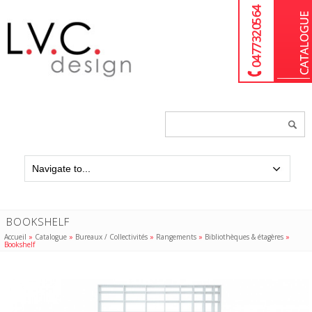
04 77 32 05 64
Chercher
un
produit...
BOOKSHELF
Accueil
»
Catalogue
»
Bureaux / Collectivités
»
Rangements
»
Bibliothèques & étagères
»
Bookshelf