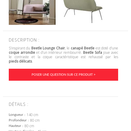
DESCRIPTION :
S’inspirant du
Beetle Lounge Chair
, le
canapé Beetle
est doté d’une
coque arrondie
et d’un intérieur rembourré.
Beetle Sofa
joue avec
le contraste et la coque caractéristique est rehaussé par les
pieds délicats
.
POSER UNE QUESTION SUR CE PRODUIT >
DÉTAILS :
140 cm
Longueur
80 cm
Profondeur
80 cm
Hauteur