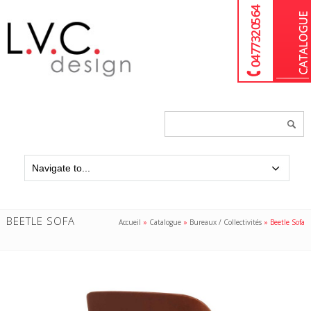
04 77 32 05 64
Chercher
un
produit...
BEETLE SOFA
Accueil
»
Catalogue
»
Bureaux / Collectivités
»
Beetle Sofa