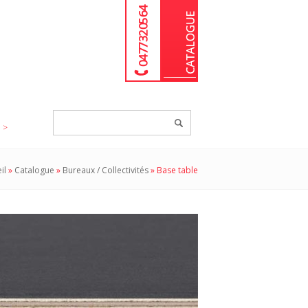
04 77 32 05 64
Chercher
un
produit...
il
»
Catalogue
»
Bureaux / Collectivités
»
Base table