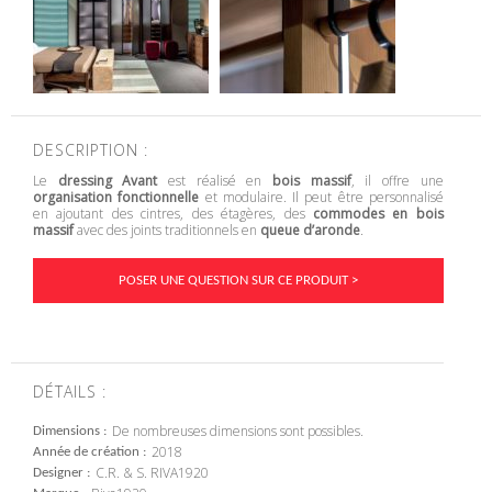
DESCRIPTION :
Le
dressing Avant
est réalisé en
bois massif
, il offre une
organisation fonctionnelle
et modulaire. Il peut être personnalisé
en ajoutant des cintres, des étagères, des
commodes en bois
massif
avec des joints traditionnels en
queue d’aronde
.
POSER UNE QUESTION SUR CE PRODUIT >
DÉTAILS :
De nombreuses dimensions sont possibles.
Dimensions
2018
Année de création
C.R. & S. RIVA1920
Designer