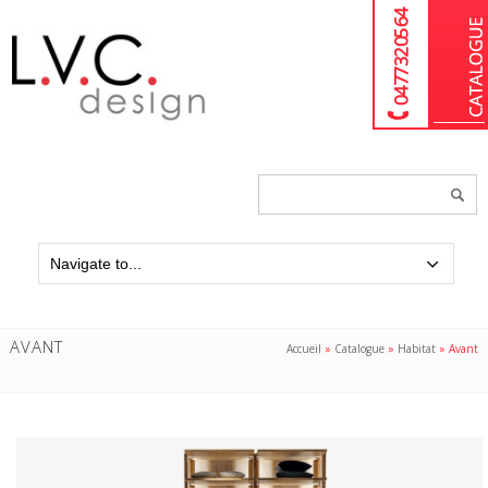
04 77 32 05 64
Chercher
un
produit...
AVANT
Accueil
»
Catalogue
»
Habitat
»
Avant