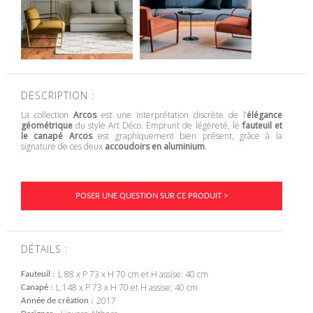
DESCRIPTION :
La collection
Arcos
est une interprétation discrète de l’
élégance
géométrique
du style Art Déco. Emprunt de légèreté, le
fauteuil et
le canapé Arcos
est graphiquement bien présent, grâce à la
signature de ces deux
accoudoirs en aluminium
.
POSER UNE QUESTION SUR CE PRODUIT >
DÉTAILS :
L 88 x P 73 x H 70 cm et H assise: 40 cm
Fauteuil
L 148 x P 73 x H 70 et H assise: 40 cm
Canapé
2017
Année de création