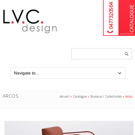
04 77 32 05 64
Chercher
un
produit...
ARCOS
Accueil
»
Catalogue
»
Bureaux / Collectivités
»
Arcos