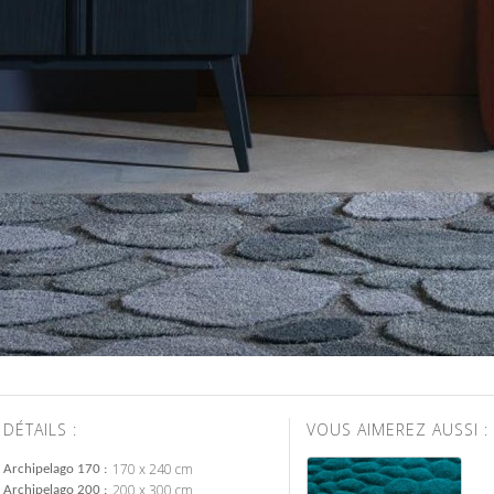
DÉTAILS :
VOUS AIMEREZ AUSSI :
170 x 240 cm
Archipelago 170
200 x 300 cm
Archipelago 200