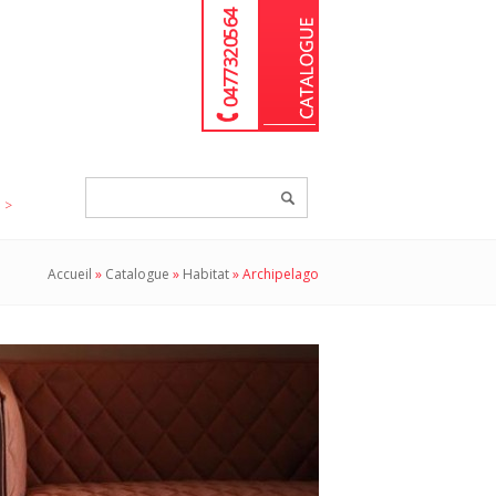
04 77 32 05 64
Chercher
un
produit...
Accueil
»
Catalogue
»
Habitat
»
Archipelago