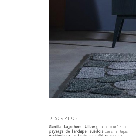
DESCRIPTION :
Gunilla Lagerhem Ullberg
a capturée le
paysage de l’archipel suédois
dans le tapis
Archipelago
. Le
tapis est tufté main
dans la