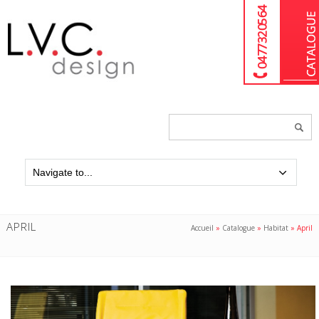
04 77 32 05 64
Chercher
un
produit...
APRIL
Accueil
»
Catalogue
»
Habitat
»
April