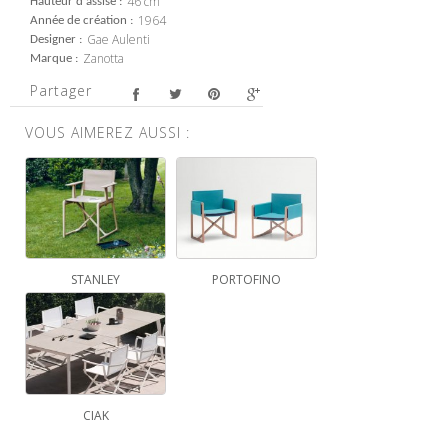
46 cm
Hauteur d'assise
1964
Année de création
Gae Aulenti
Designer
Zanotta
Marque
Partager
VOUS AIMEREZ AUSSI :
STANLEY
PORTOFINO
CIAK