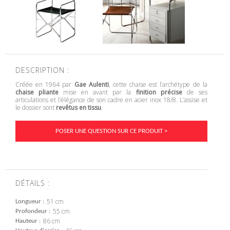
DESCRIPTION :
Créée en 1964 par
Gae Aulenti
, cette chaise est l’archétype de la
chaise pliante
mise en avant par la
finition précise
de ses
articulations et l’élégance de son cadre en acier inox 18/8. L’assise et
le dossier sont
revêtus en tissu
.
POSER UNE QUESTION SUR CE PRODUIT >
DÉTAILS :
51 cm
Longueur
55 cm
Profondeur
86 cm
Hauteur