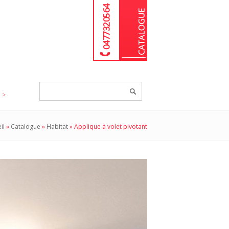
04 77 32 05 64
Chercher
un
produit...
il
»
Catalogue
»
Habitat
»
Applique à volet pivotant