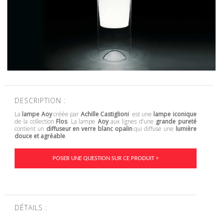
DESCRIPTION :
La
lampe Aoy
créée par
Achille Castiglioni
est une
lampe iconique
de la collection
Flos
. La lampe
Aoy
aux lignes d’une
grande pureté
contient un
diffuseur en verre blanc opalin
qui diffuse une
lumière
douce et agréable
.
POSER UNE QUESTION SUR CE PRODUIT >
DÉTAILS :