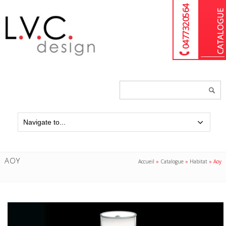
04 77 32 05 64
Chercher
un
produit...
AOY
Accueil
»
Catalogue
»
Habitat
»
Aoy