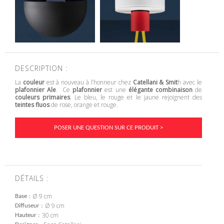
DESCRIPTION :
La
couleur
est à nouveau à l’honneur chez
Catellani & Smit
h avec le
plafonnier Ale
. Ce
plafonnier
est une
élégante combinaison
de
couleurs primaires
. Le bleu, le rouge et le jaune rejoignent des
teintes fluos
de rose, orange et rouge.
POSER UNE QUESTION SUR CE PRODUIT >
DÉTAILS :
Ø 9 cm
Base
Ø 9 cm
Diffuseur
30 cm
Hauteur