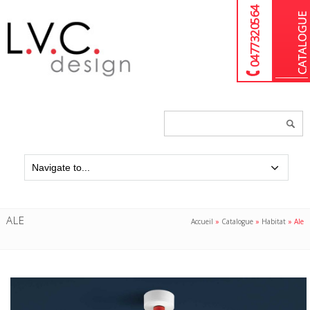
04 77 32 05 64
Chercher
un
produit...
ALE
Accueil
»
Catalogue
»
Habitat
»
Ale