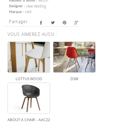
46 cm
Hauteur d'assise
Hee Welling
Designer
HAY
Marque
Partager
VOUS AIMEREZ AUSSI :
LOTTUS WOOD
DSW
ABOUT A CHAIR – AAC22