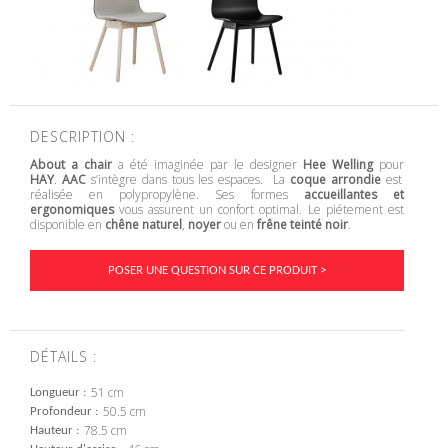
DESCRIPTION :
About a chair
a été imaginée par le designer
Hee Welling
pour
HAY
.
AAC
s’intègre dans tous les espaces. La
coque arrondie
est
réalisée en polypropylène. Ses formes
accueillantes et
ergonomiques
vous assurent un confort optimal. Le piétement est
disponible en
chêne naturel
,
noyer
ou en
frêne teinté noir
.
POSER UNE QUESTION SUR CE PRODUIT >
DÉTAILS :
51 cm
Longueur
50.5 cm
Profondeur
78.5 cm
Hauteur