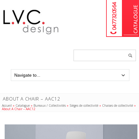
04 77 32 05 64
Chercher
un
produit...
ABOUT A CHAIR – AAC12
Accueil
»
Catalogue
»
Bureaux / Collectivités
»
Sièges de collectivité
»
Chaises de collectivité
»
About A Chair – AAC12