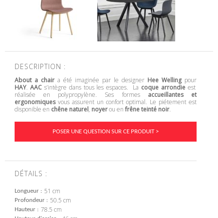
DESCRIPTION :
About a chair
a été imaginée par le designer
Hee Welling
pour
HAY
.
AAC
s’intègre dans tous les espaces. La
coque arrondie
est
réalisée en polypropylène. Ses formes
accueillantes et
ergonomiques
vous assurent un confort optimal. Le piétement est
disponible en
chêne naturel
,
noyer
ou en
frêne teinté noir
.
POSER UNE QUESTION SUR CE PRODUIT >
DÉTAILS :
51 cm
Longueur
50.5 cm
Profondeur
78.5 cm
Hauteur