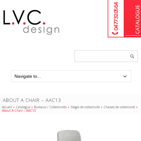
04 77 32 05 64
Chercher
un
produit...
ABOUT A CHAIR – AAC13
Accueil
»
Catalogue
»
Bureaux / Collectivités
»
Sièges de collectivité
»
Chaises de collectivité
»
About A Chair – AAC13