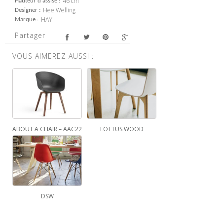
46 cm
Hauteur d'assise
Hee Welling
Designer
HAY
Marque
Partager
VOUS AIMEREZ AUSSI :
ABOUT A CHAIR – AAC22
LOTTUS WOOD
DSW