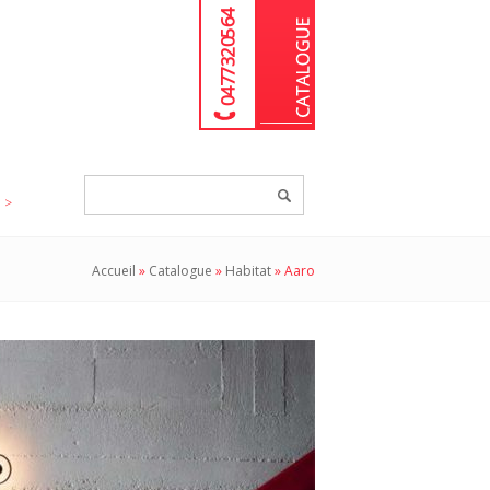
04 77 32 05 64
Chercher
un
produit...
Accueil
»
Catalogue
»
Habitat
»
Aaro