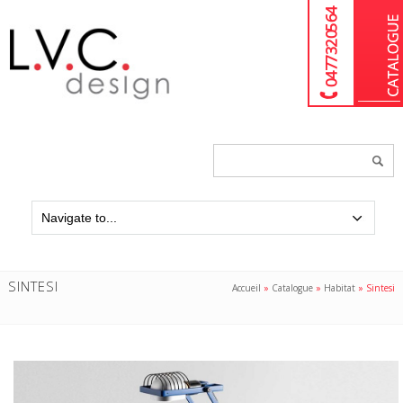
04 77 32 05 64
Chercher
un
produit...
SINTESI
Accueil
»
Catalogue
»
Habitat
»
Sintesi