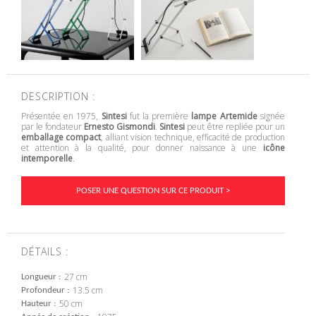
DESCRIPTION :
Présentée en 1975,
Sintesi
fut la première
lampe Artemide
signée
par le fondateur
Ernesto Gismondi
.
Sintesi
peut être repliée pour un
emballage compact
, alliant vision technique, efficacité de production
et attention à la qualité, pour donner naissance à une
icône
intemporelle
.
POSER UNE QUESTION SUR CE PRODUIT >
DÉTAILS :
27 cm
Longueur
13.5 cm
Profondeur
50 cm
Hauteur