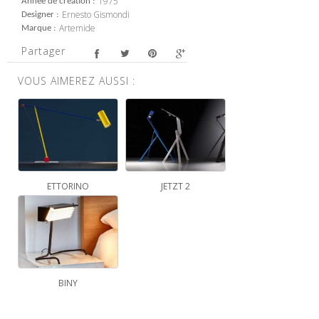
1975
Année de création
Ernesto Gismondi
Designer
Artemide
Marque
Partager
VOUS AIMEREZ AUSSI :
ETTORINO
JETZT 2
BINY