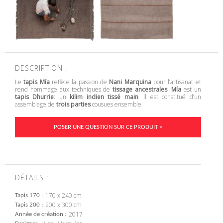
DESCRIPTION :
Le
tapis Mía
reflète la passion de
Nani Marquina
pour l’artisanat et
rend hommage aux techniques de
tissage ancestrales
.
Mía
est un
tapis Dhurrie
: un
kilim indien
tissé main
. Il est constitué d’un
assemblage de
trois parties
cousues ensemble.
POSER UNE QUESTION SUR CE PRODUIT >
DÉTAILS :
170 x 240 cm
Tapis 170
200 x 300 cm
Tapis 200
2017
Année de création