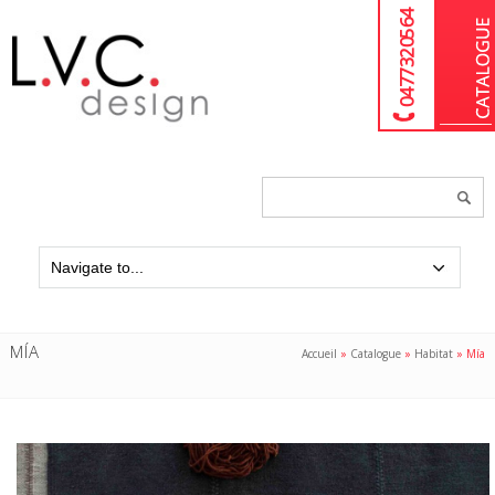
04 77 32 05 64
Chercher
un
produit...
MÍA
Accueil
»
Catalogue
»
Habitat
»
Mía