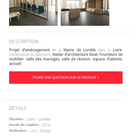
DESCRIPTION :
Projet d’aménagement
de la
Mairie de Lorette
dans la
Loire
.
Construction du bâtiment:
Atelier d’architecture Rivat
.
Fourniture de
mobilier
:
salle des mariages
,
salle de réunion
,
espace d’attente,
accueil
.
POSER UNE QUESTION SUR CE PRODUIT >
DÉTAILS :
Loire – Lorette
Situation
2016
Année de création
L.V.C. Design
Réalisation