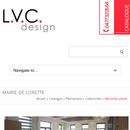
04 77 32 05 64
Chercher
un
produit...
MAIRIE DE LORETTE
Accueil
»
Catalogue
»
Réalisations
»
Collectivités
»
Mairie de Lorette