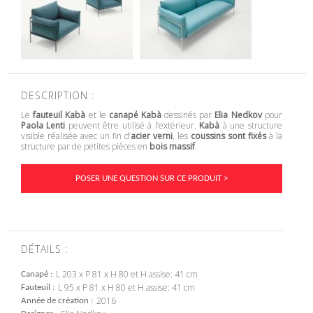
DESCRIPTION :
Le
fauteuil Kabà
et le
canapé Kabà
dessinés par
Elia Nedkov
pour
Paola Lenti
peuvent être utilisé à l’extérieur.
Kabà
à une structure
visible réalisée avec un fin d’
acier verni
, les
coussins sont fixés
à la
structure par de petites pièces en
bois massif
.
POSER UNE QUESTION SUR CE PRODUIT >
DÉTAILS :
L 203 x P 81 x H 80 et H assise: 41 cm
Canapé
L 95 x P 81 x H 80 et H assise: 41 cm
Fauteuil
2016
Année de création