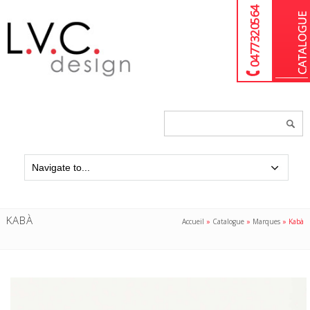
04 77 32 05 64
Chercher
un
produit...
KABÀ
Accueil
»
Catalogue
»
Marques
»
Kabà