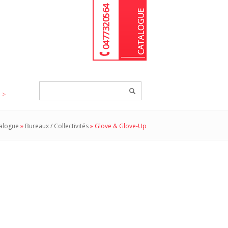
04 77 32 05 64
Chercher
un
produit...
alogue
»
Bureaux / Collectivités
»
Glove & Glove-Up