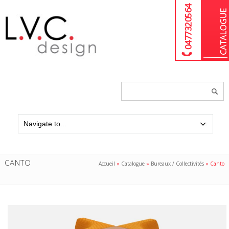
04 77 32 05 64
Chercher
un
produit...
CANTO
Accueil
»
Catalogue
»
Bureaux / Collectivités
»
Canto