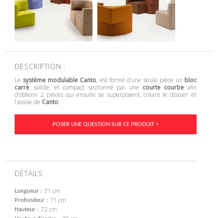
DESCRIPTION :
Le
système modulable Canto
, est formé d’une seule pièce un
bloc
carré
, solide, et compact, sectionné par une
courte courbe
afin
d’obtenir 2 pièces qui ensuite se superposent, créant le dossier et
l’assise de
Canto
.
POSER UNE QUESTION SUR CE PRODUIT >
DÉTAILS :
71 cm
Longueur
71 cm
Profondeur
72 cm
Hauteur